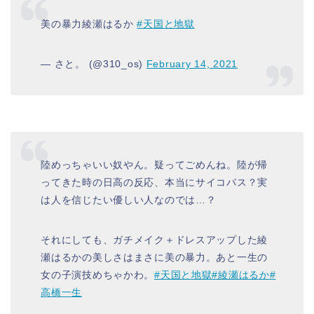
美の暴力綾瀬はるか
#天国と地獄
— さと。 (@310_os)
February 14, 2021
陸めっちゃいい奴やん。疑ってごめんね。陸が帰
ってきた時の日高の反応、本当にサイコパス？実
は人を信じたい優しい人なのでは…？
それにしても、ガチメイク＋ドレスアップした綾
瀬はるかの美しさはまさに美の暴力。あと一生の
女の子演技めちゃかわ。
#天国と地獄
#綾瀬はるか
#
高橋一生