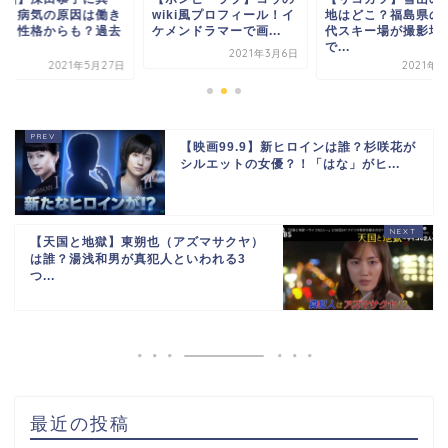
iki風プロフィール！イ
地はどこ？福島県の猪苗
変？！病気の原因は
ンドラマーで画...
代スキー場が撮影場所
すぎと性格からも？
で...
の...
2021年3月6日
2021年4月5日
2021年5
【映画99.9】新ヒロインは誰？杉咲花が
シルエットの女優？！「はな」がヒ...
【天国と地獄】東朔也（アズマサクヤ）
は誰？湯浅和男が真犯人といわれる3
つ...
最近の投稿