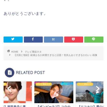
ありがとうございます。
HOME
テレビ番組ネタ
【天国と地獄】綾瀬はるか綺麗すぎると話題！色気もありすぎるかわいい画像
RELATED POST
ビ番組ネタ
テレビ番組ネタ
俳優・女優
ボンビーラブ】コウの
【リコカツ】雪山のロケ
【動画】深田恭子に