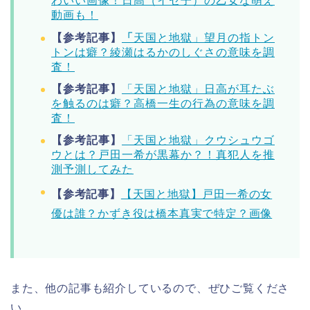
わいい画像！日高（イセ子）の乙女な萌え
動画も！
【参考記事】
「
天国と地獄」望月の指トン
トンは癖？綾瀬はるかのしぐさの意味を調
査！
【参考記事】
「天国と地獄」日高が耳たぶ
を触るのは癖？高橋一生の行為の意味を調
査！
【参考記事】
「天国と地獄」クウシュウゴ
ウとは？戸田一希が黒幕か？！真犯人を推
測予測してみた
【参考記事】
【天国と地獄】戸田一希の女
優は誰？かずき役は橋本真実で特定？画像
また、他の記事も紹介しているので、ぜひご覧くださ
い。