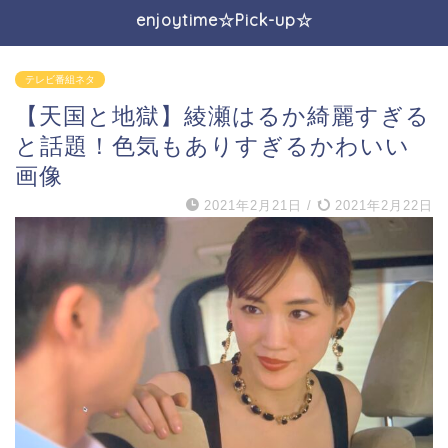
enjoytime☆Pick-up☆
テレビ番組ネタ
【天国と地獄】綾瀬はるか綺麗すぎる
と話題！色気もありすぎるかわいい
画像
2021年2月21日
/
2021年2月22日