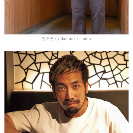
引用元：yokubunka-studio