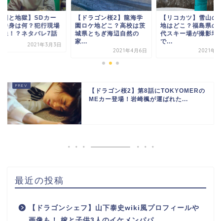
ドラゴン桜2】龍海学
【リコカツ】雪山のロケ
【天国と地獄】SDカ
ロケ地どこ？高校は茨
地はどこ？福島県の猪苗
ドの中身は何？犯行
県とちぎ海辺自然の
代スキー場が撮影場所
の映像！？ネタバレ
.
で...
2021年3
2021年4月6日
2021年4月5日
【ドラゴン桜2】第8話にTOKYOMERの
MEカー登場！岩崎楓が運ばれた...
最近の投稿
【ドラゴンシェフ】山下泰史wiki風プロフィールや
画像も！ 嫁と子供3人のイケメンパパ