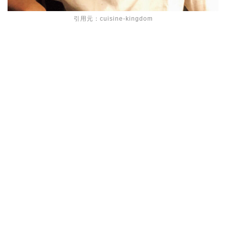
引用元：cuisine-kingdom