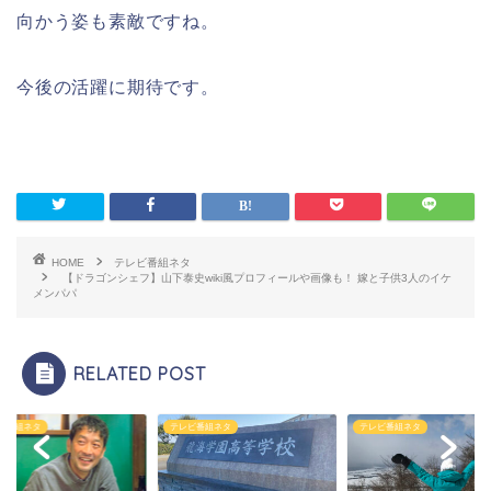
向かう姿も素敵ですね。
今後の活躍に期待です。
HOME
テレビ番組ネタ
【ドラゴンシェフ】山下泰史wiki風プロフィールや画像も！ 嫁と子供3人のイケ
メンパパ
RELATED POST
ビ番組ネタ
テレビ番組ネタ
テレビ番組ネタ