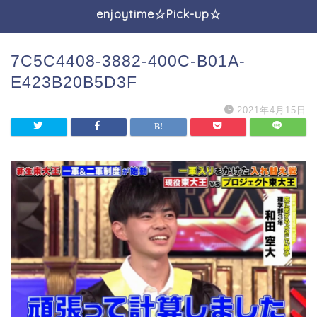
enjoytime☆Pick-up☆
7C5C4408-3882-400C-B01A-
E423B20B5D3F
2021年4月15日