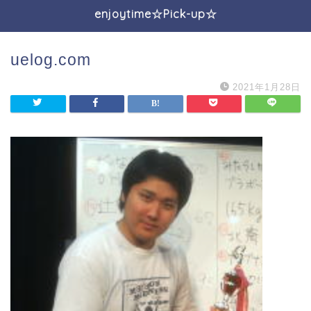
enjoytime☆Pick-up☆
uelog.com
2021年1月28日