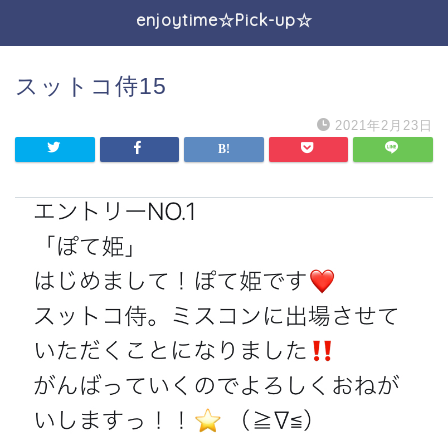
enjoytime☆Pick-up☆
スットコ侍15
2021年2月23日