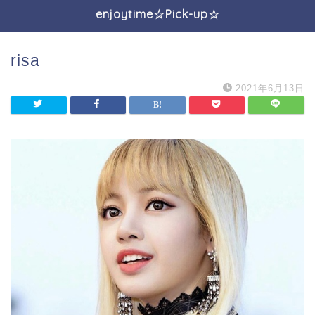
enjoytime☆Pick-up☆
risa
2021年6月13日