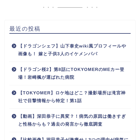
最近の投稿
【ドラゴンシェフ】山下泰史wiki風プロフィールや
画像も！ 嫁と子供3人のイケメンパパ
【ドラゴン桜2】第8話にTOKYOMERのMEカー登
場！岩崎楓が運ばれた病院
【TOKYOMER】ロケ地はどこ？撮影場所は滝宮神
社で目撃情報から特定！第1話
【動画】深田恭子に異変？！病気の原因は働きすぎ
と性格からも？過去の発言から徹底調査
【比較画像】深田恭子が激痩せ！3つの理由が病気に