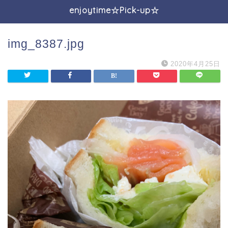
enjoytime☆Pick-up☆
img_8387.jpg
2020年4月25日