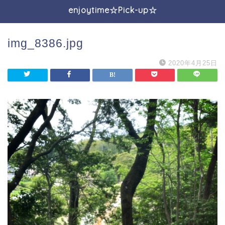
enjoytime☆Pick-up☆
img_8386.jpg
2020年4月25日