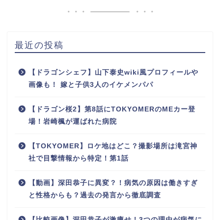
最近の投稿
【ドラゴンシェフ】山下泰史wiki風プロフィールや
画像も！ 嫁と子供3人のイケメンパパ
【ドラゴン桜2】第8話にTOKYOMERのMEカー登
場！岩崎楓が運ばれた病院
【TOKYOMER】ロケ地はどこ？撮影場所は滝宮神
社で目撃情報から特定！第1話
【動画】深田恭子に異変？！病気の原因は働きすぎ
と性格からも？過去の発言から徹底調査
【比較画像】深田恭子が激痩せ！3つの理由が病気に