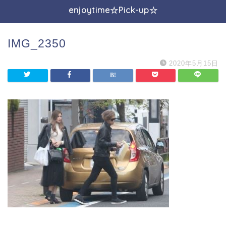
enjoytime☆Pick-up☆
IMG_2350
2020年5月15日