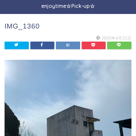
enjoytime☆Pick-up☆
IMG_1360
2020年4月21日