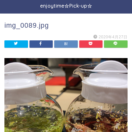
enjoytime☆Pick-up☆
img_0089.jpg
2020年4月27日