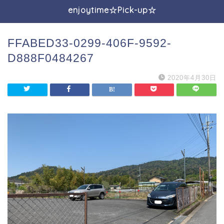
enjoytime☆Pick-up☆
FFABED33-0299-406F-9592-
D888F0484267
2020年4月30日