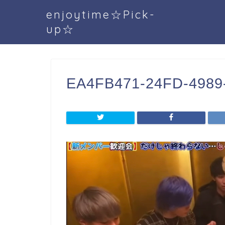
enjoytime☆Pick-
up☆
EA4FB471-24FD-4989