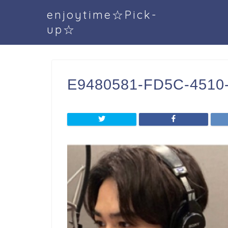
enjoytime☆Pick-
up☆
E9480581-FD5C-4510