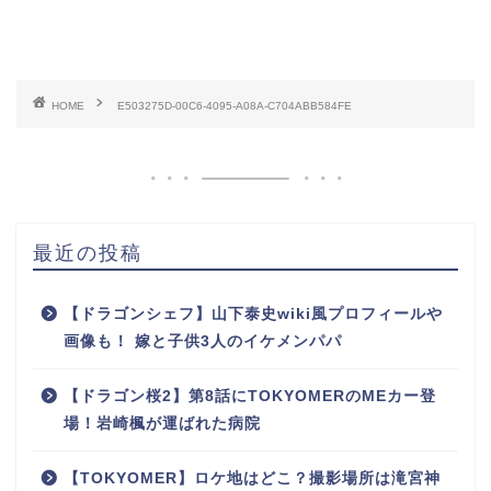
HOME
E503275D-00C6-4095-A08A-C704ABB584FE
最近の投稿
【ドラゴンシェフ】山下泰史wiki風プロフィールや
画像も！ 嫁と子供3人のイケメンパパ
【ドラゴン桜2】第8話にTOKYOMERのMEカー登
場！岩崎楓が運ばれた病院
【TOKYOMER】ロケ地はどこ？撮影場所は滝宮神