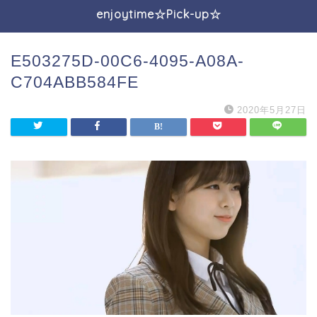
enjoytime☆Pick-up☆
E503275D-00C6-4095-A08A-
C704ABB584FE
2020年5月27日