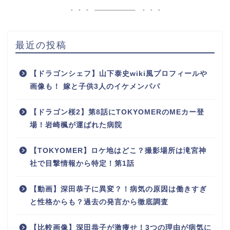
最近の投稿
【ドラゴンシェフ】山下泰史wiki風プロフィールや
画像も！ 嫁と子供3人のイケメンパパ
【ドラゴン桜2】第8話にTOKYOMERのMEカー登
場！岩崎楓が運ばれた病院
【TOKYOMER】ロケ地はどこ？撮影場所は滝宮神
社で目撃情報から特定！第1話
【動画】深田恭子に異変？！病気の原因は働きすぎ
と性格からも？過去の発言から徹底調査
【比較画像】深田恭子が激痩せ！3つの理由が病気に