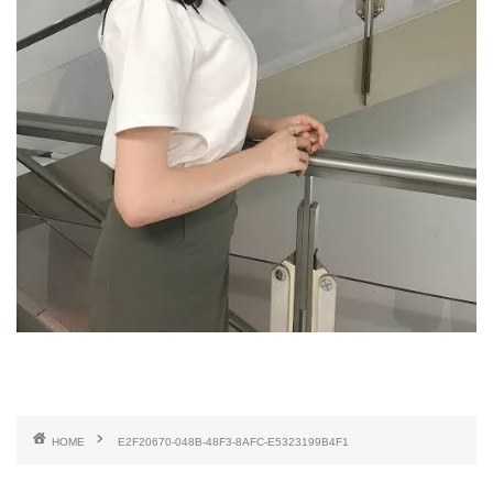
HOME
E2F20670-048B-48F3-8AFC-E5323199B4F1