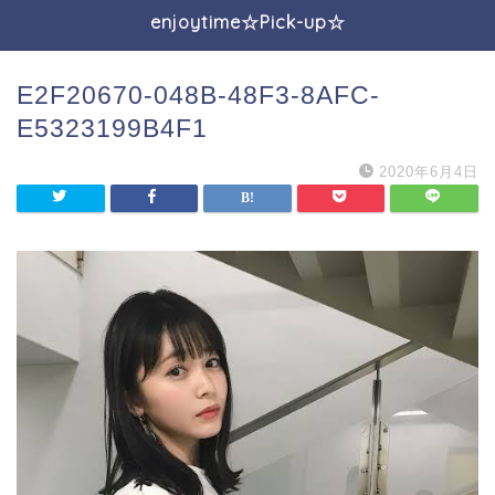
enjoytime☆Pick-up☆
E2F20670-048B-48F3-8AFC-
E5323199B4F1
2020年6月4日