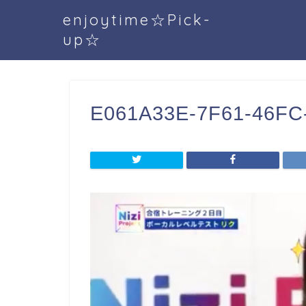
enjoytime☆Pick-
up☆
E061A33E-7F61-46FC