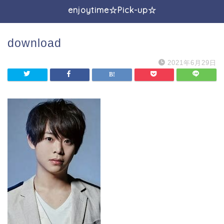
enjoytime☆Pick-up☆
download
2021年6月29日