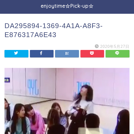
enjoytime☆Pick-up☆
DA295894-1369-4A1A-A8F3-
E876317A6E43
2020年5月27日