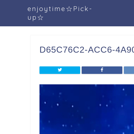
enjoytime☆Pick-
up☆
D65C76C2-ACC6-4A90