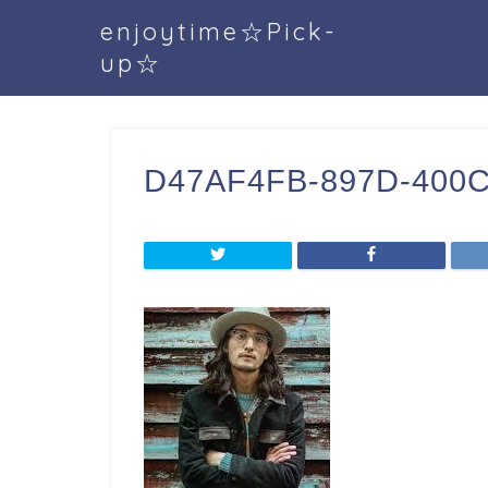
enjoytime☆Pick-
up☆
D47AF4FB-897D-400C