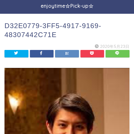
enjoytime☆Pick-up☆
D32E0779-3FF5-4917-9169-
48307442C71E
2020年5月23日