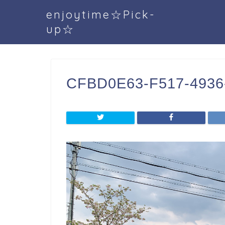
enjoytime☆Pick-
up☆
CFBD0E63-F517-4936