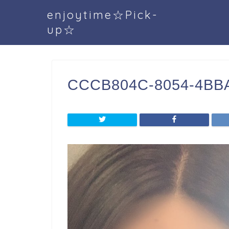
enjoytime☆Pick-
up☆
CCCB804C-8054-4BB