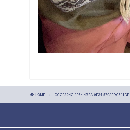
HOME
CCCB804C-8054-4BBA-9F34-5798FDC511DB