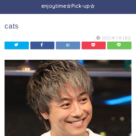
enjoytime☆Pick-up☆
cats
2021年7月19日