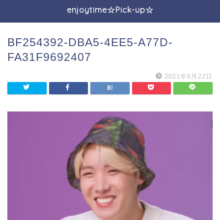
enjoytime☆Pick-up☆
BF254392-DBA5-4EE5-A77D-
FA31F9692407
2021年6月22日