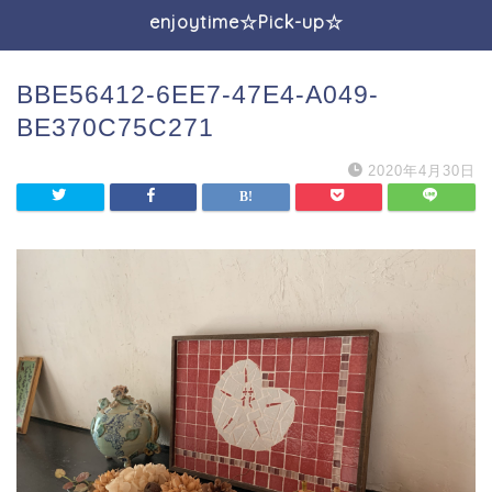
enjoytime☆Pick-up☆
BBE56412-6EE7-47E4-A049-
BE370C75C271
2020年4月30日