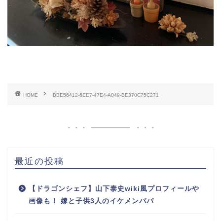
HOME
BBE56412-6EE7-47E4-A049-BE370C75C271
最近の投稿
【ドラゴンシェフ】山下泰史wiki風プロフィールや
画像も！ 嫁と子供3人のイケメンパパ