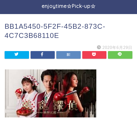
enjoytime☆Pick-up☆
BB1A5450-5F2F-45B2-873C-
4C7C3B68110E
2020年6月29日