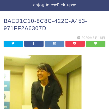
enjoytime☆Pick-up☆
BAED1C10-8C8C-422C-A453-
971FF2A6307D
2020年6月18日