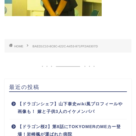
HOME
BAED1C10-8C8C-422C-A453-971FF2A6307D
最近の投稿
【ドラゴンシェフ】山下泰史wiki風プロフィールや
画像も！ 嫁と子供3人のイケメンパパ
【ドラゴン桜2】第8話にTOKYOMERのMEカー登
場！岩崎楓が運ばれた病院