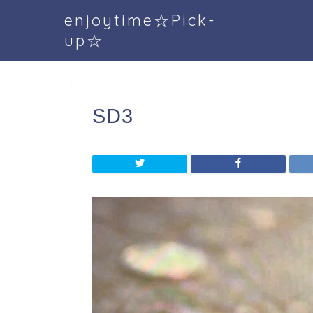
enjoytime☆Pick-
up☆
SD3