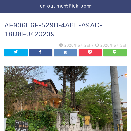
enjoytime☆Pick-up☆
AF906E6F-529B-4A8E-A9AD-
18D8F0420239
2020年5月2日
/
2020年5月3日