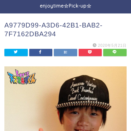
enjoytime☆Pick-up☆
A9779D99-A3D6-42B1-BAB2-
7F7162DBA294
2020年5月21日