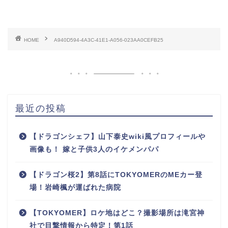
HOME
A940D594-4A3C-41E1-A056-023AA0CEFB25
最近の投稿
【ドラゴンシェフ】山下泰史wiki風プロフィールや
画像も！ 嫁と子供3人のイケメンパパ
【ドラゴン桜2】第8話にTOKYOMERのMEカー登
場！岩崎楓が運ばれた病院
【TOKYOMER】ロケ地はどこ？撮影場所は滝宮神
社で目撃情報から特定！第1話