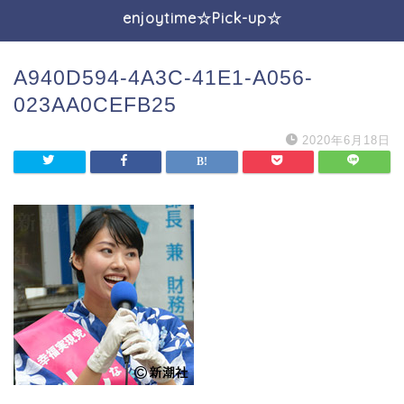
enjoytime☆Pick-up☆
A940D594-4A3C-41E1-A056-
023AA0CEFB25
2020年6月18日