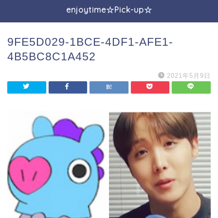
enjoytime☆Pick-up☆
9FE5D029-1BCE-4DF1-AFE1-
4B5BC8C1A452
2021年5月9日