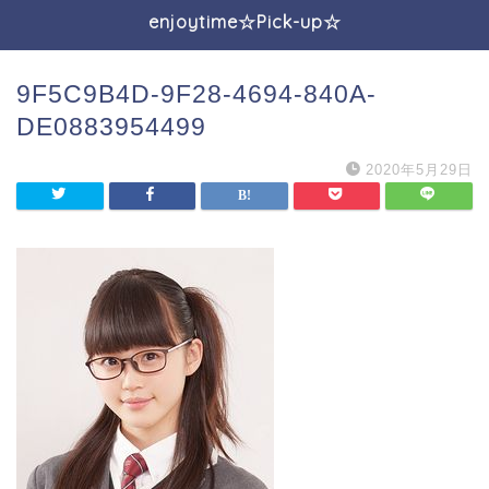
enjoytime☆Pick-up☆
9F5C9B4D-9F28-4694-840A-
DE0883954499
2020年5月29日