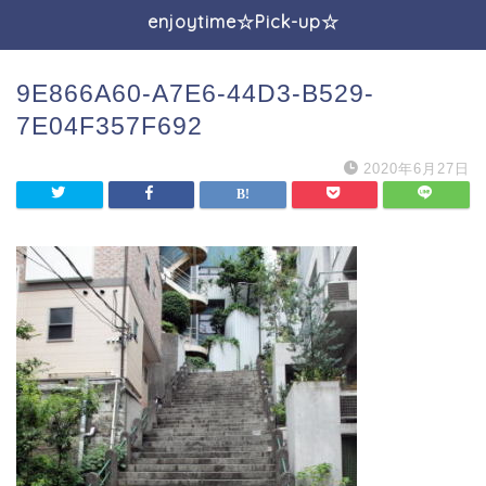
enjoytime☆Pick-up☆
9E866A60-A7E6-44D3-B529-
7E04F357F692
2020年6月27日