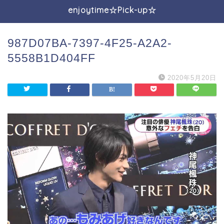
enjoytime☆Pick-up☆
987D07BA-7397-4F25-A2A2-
5558B1D404FF
2020年5月20日