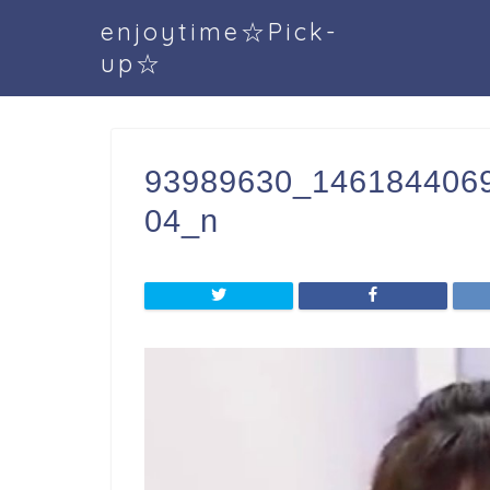
enjoytime☆Pick-
up☆
93989630_146184406
04_n