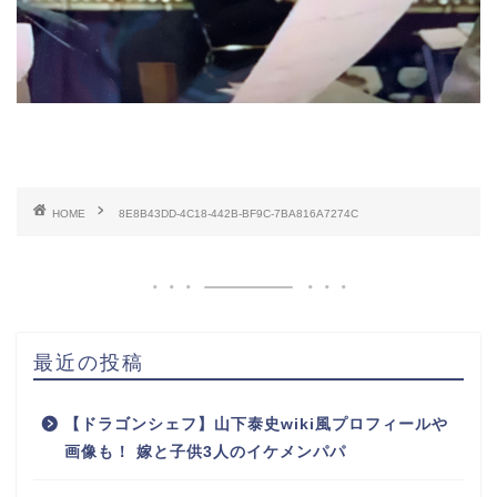
HOME
8E8B43DD-4C18-442B-BF9C-7BA816A7274C
最近の投稿
【ドラゴンシェフ】山下泰史wiki風プロフィールや
画像も！ 嫁と子供3人のイケメンパパ