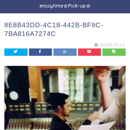
enjoytime☆Pick-up☆
8E8B43DD-4C18-442B-BF9C-
7BA816A7274C
2020年7月1日