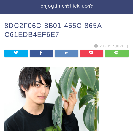
enjoytime☆Pick-up☆
8DC2F06C-8B01-455C-865A-
C61EDB4EF6E7
2020年5月20日