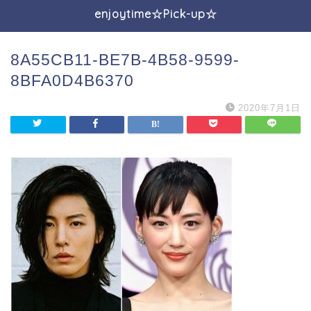
enjoytime☆Pick-up☆
8A55CB11-BE7B-4B58-9599-
8BFA0D4B6370
2020年7月1日