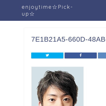
enjoytime☆Pick-
up☆
7E1B21A5-660D-48AB