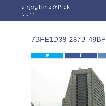
enjoytime☆Pick-
up☆
7BFE1D38-287B-49B