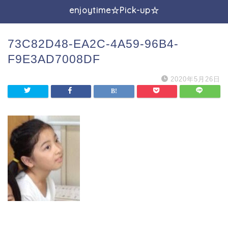
enjoytime☆Pick-up☆
73C82D48-EA2C-4A59-96B4-
F9E3AD7008DF
2020年5月26日