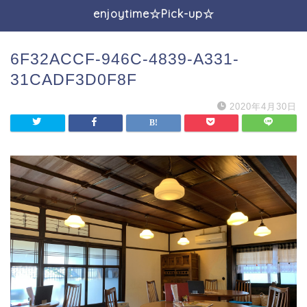
enjoytime☆Pick-up☆
6F32ACCF-946C-4839-A331-
31CADF3D0F8F
2020年4月30日