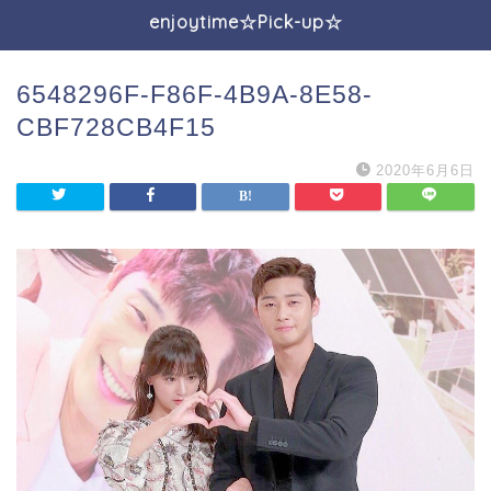
enjoytime☆Pick-up☆
6548296F-F86F-4B9A-8E58-
CBF728CB4F15
2020年6月6日