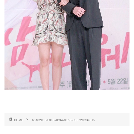
HOME
6548296F-F86F-4B9A-8E58-CBF728CB4F15