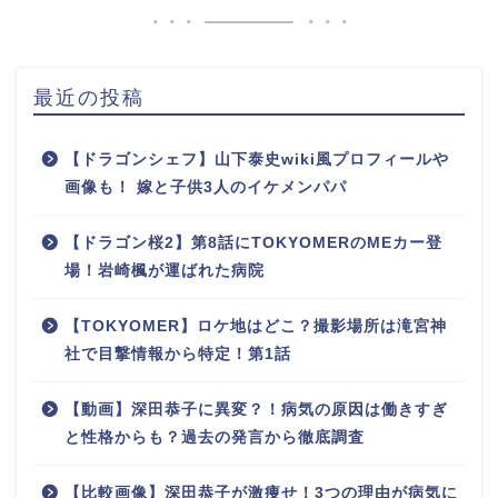
最近の投稿
【ドラゴンシェフ】山下泰史wiki風プロフィールや
画像も！ 嫁と子供3人のイケメンパパ
【ドラゴン桜2】第8話にTOKYOMERのMEカー登
場！岩崎楓が運ばれた病院
【TOKYOMER】ロケ地はどこ？撮影場所は滝宮神
社で目撃情報から特定！第1話
【動画】深田恭子に異変？！病気の原因は働きすぎ
と性格からも？過去の発言から徹底調査
【比較画像】深田恭子が激痩せ！3つの理由が病気に