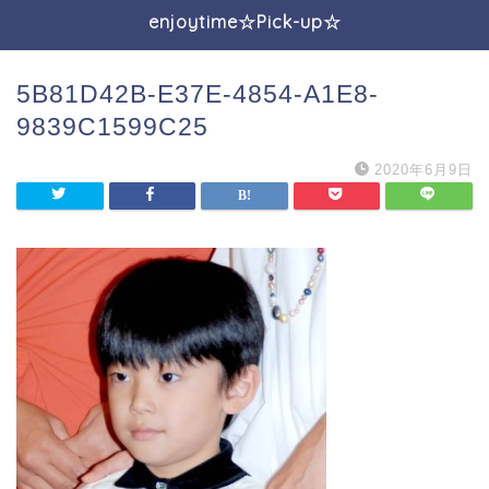
enjoytime☆Pick-up☆
5B81D42B-E37E-4854-A1E8-
9839C1599C25
2020年6月9日