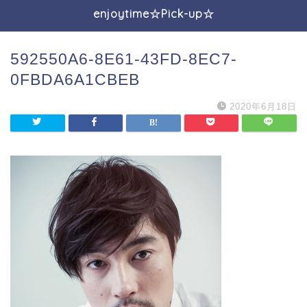
enjoytime☆Pick-up☆
592550A6-8E61-43FD-8EC7-
0FBDA6A1CBEB
2020年6月18日