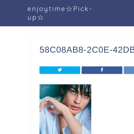
enjoytime☆Pick-
up☆
58C08AB8-2C0E-42D