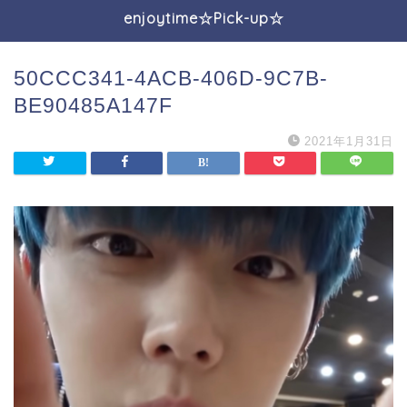
enjoytime☆Pick-up☆
50CCC341-4ACB-406D-9C7B-
BE90485A147F
2021年1月31日