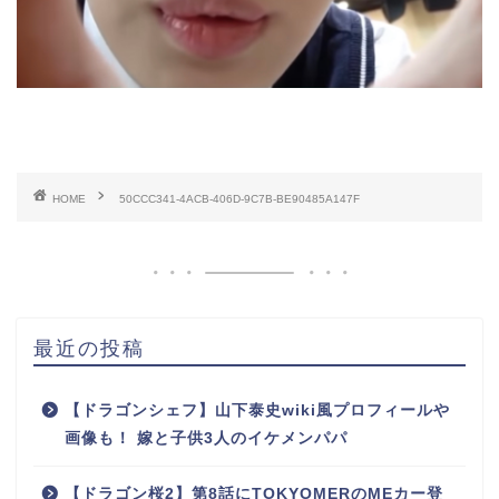
HOME
50CCC341-4ACB-406D-9C7B-BE90485A147F
最近の投稿
【ドラゴンシェフ】山下泰史wiki風プロフィールや
画像も！ 嫁と子供3人のイケメンパパ
【ドラゴン桜2】第8話にTOKYOMERのMEカー登